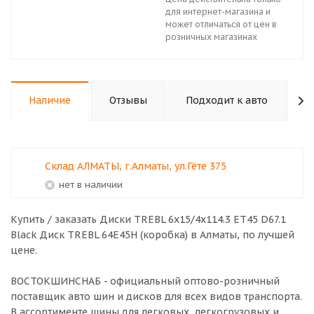
для интернет-магазина и
может отличаться от цен в
розничных магазинах
Наличие
Отзывы
Подходит к авто
К
Склад АЛМАТЫ, г.Алматы, ул.Гёте 375
Нет в наличии
Купить / заказать Диски TREBL 6x15/4x114.3 ET45 D67.1
Black Диск TREBL 64E45H (коробка) в
Алматы
, по лучшей
цене.
ВОСТОКШИНСНАБ - официальный оптово-розничный
поставщик авто шин и дисков для всех видов транспорта.
В ассортименте шины для легковых, легкогрузовых и