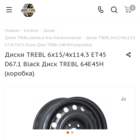
0
Главная
-
Каталог
-
Диски
-
Диски TREBL купить в Усть-Каменогорске
-
Диски TREBL 6x15/4x114.3
ET45 D67.1 Black Диск TREBL 64E45H (коробка)
Диски TREBL 6x15/4x114.3 ET45
D67.1 Black Диск TREBL 64E45H
(коробка)