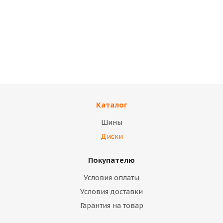
Диски TREBL
Диски TREBL
4.5х13/4х114.3 ET45
5,5х14/4х100 ЕТ36
D69.1 Silver Диск
D60,1 Диск TREBL
TREBL 42E45S
Black 53A36C
(коробка)
(коробка)
Каталог
Нет в наличии
Нет в наличии
Шины
14 400
тенге
12 500
тенге
Диски
Подробнее
Подробнее
Покупателю
Условия оплаты
Условия доставки
Гарантия на товар