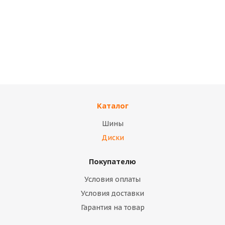
Диски TREBL
Диски TREBL
4.5х13/4х114.3 ET45
5,5Jx13H2 4x98 et35
D69.1 Silver Диск
d58.6 Серебристый
TREBL 42E45S
Диск ТЗСК (ВАЗ 2108)
(коробка)
палета
Каталог
Нет в наличии
Нет в наличии
Шины
14 400
тенге
10 700
тенге
Диски
Подробнее
Подробнее
Покупателю
Условия оплаты
Условия доставки
Гарантия на товар