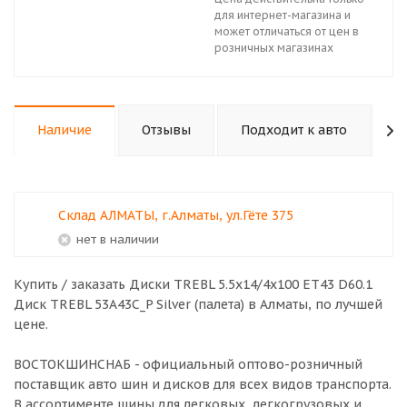
для интернет-магазина и
может отличаться от цен в
розничных магазинах
Наличие
Отзывы
Подходит к авто
К
Склад АЛМАТЫ, г.Алматы, ул.Гёте 375
Нет в наличии
Купить / заказать Диски TREBL 5.5x14/4х100 ET43 D60.1
Диск TREBL 53A43C_P Silver (палета) в
Алматы
, по лучшей
цене.
ВОСТОКШИНСНАБ - официальный оптово-розничный
поставщик авто шин и дисков для всех видов транспорта.
В ассортименте шины для легковых, легкогрузовых и