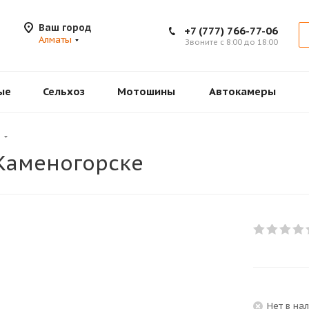
Ваш город
+7 (777) 766-77-06
Алматы
Звоните с 8:00 до 18:00
ые
Сельхоз
Мотошины
Автокамеры
е
-Каменогорске
Нет в на