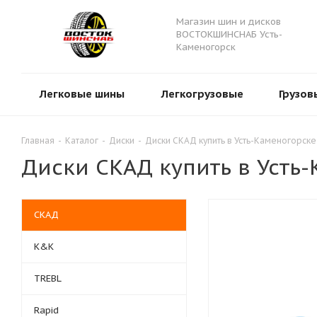
Магазин шин и дисков
ВОСТОКШИНСНАБ Усть-
Каменогорск
Легковые шины
Легкогрузовые
Грузов
Главная
-
Каталог
-
Диски
-
Диски СКАД купить в Усть-Каменогорск
Диски СКАД купить в Усть
СКАД
К&К
TREBL
Rapid