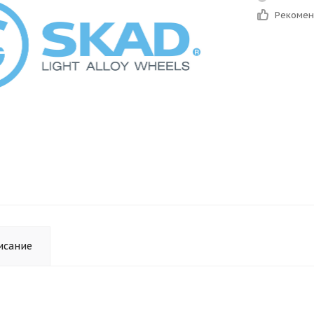
Рекоме
исание