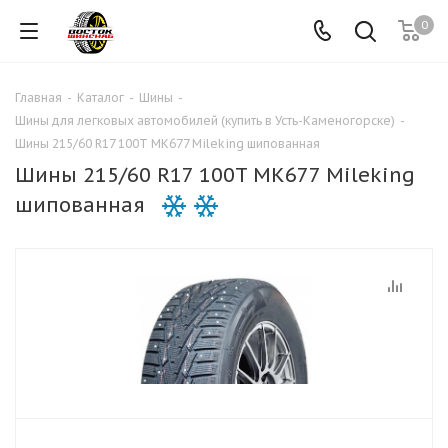
0
Главная
-
Каталог
-
Шины
-
Шины для легковых автомобилей (купить в Усть-Каменогорске)
-
Шины 215/60 R17 100T MK677 Mileking шипованная
Шины 215/60 R17 100T MK677 Mileking
шипованная