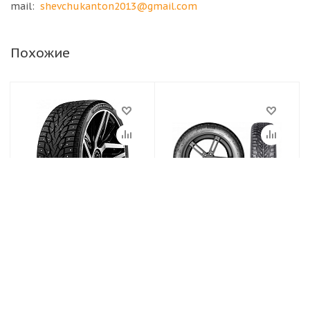
mail:
shevchukanton2013@gmail.com
Похожие
Шины 215/60 R17
Шины 215/60 R17
100T GRENLANDER
100T XL Ikon
ICEDEFENSOR STUD
Autograph Ice 9 SUV
III XL шипованная
Нет в наличии
Нет в наличии