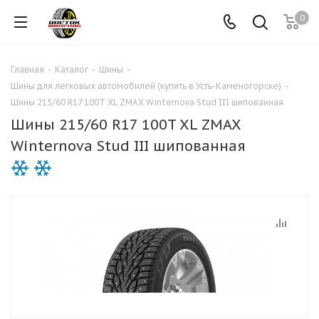
0
Главная
-
Каталог
-
Шины
-
Шины для легковых автомобилей (купить в Усть-Каменогорске)
-
Шины 215/60 R17 100T XL ZMAX Winternova Stud III шипованная
Шины 215/60 R17 100T XL ZMAX
Winternova Stud III шипованная