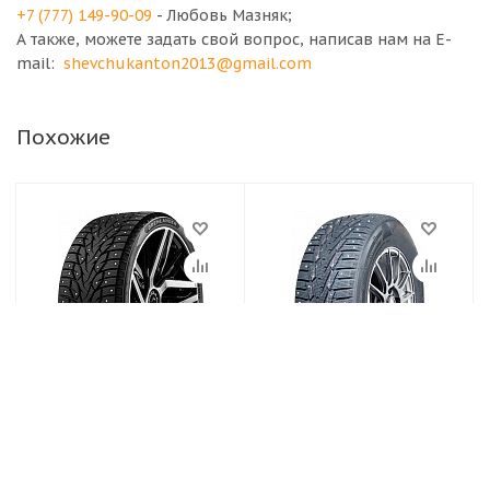
+7 (777) 149-90-09
- Любовь Мазняк;
А также, можете задать свой вопрос, написав нам на E-
mail:
shevchukanton2013@gmail.com
Похожие
Шины 215/60 R17
Шины 215/60 R17
100T GRENLANDER
100T MK677 Mileking
ICEDEFENSOR STUD
шипованная
III XL шипованная