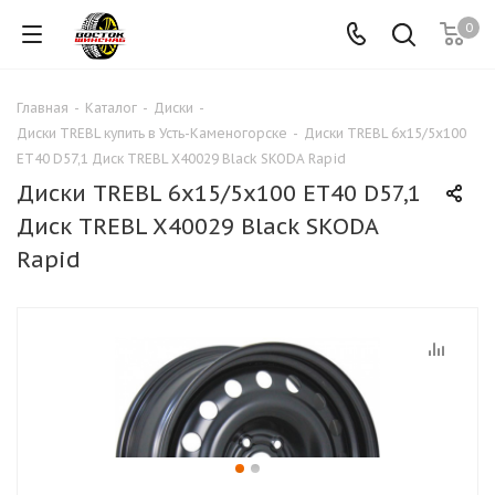
0
Главная
-
Каталог
-
Диски
-
Диски TREBL купить в Усть-Каменогорске
-
Диски TREBL 6х15/5х100
ЕТ40 D57,1 Диск TREBL X40029 Black SKODA Rapid
Диски TREBL 6х15/5х100 ЕТ40 D57,1
Диск TREBL X40029 Black SKODA
Rapid