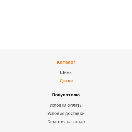
Диски TREBL
Диски TREBL
4.5х13/4х114.3 ET45
5,5Jx13H2 4x98 et35
D69.1 Silver Диск
d58.6 Серебристый
TREBL 42E45S
Диск ТЗСК (ВАЗ 2108)
(коробка)
палета
Каталог
Нет в наличии
Нет в наличии
Шины
14 400
тенге
10 700
тенге
Диски
Подробнее
Подробнее
Покупателю
Условия оплаты
Условия доставки
Гарантия на товар