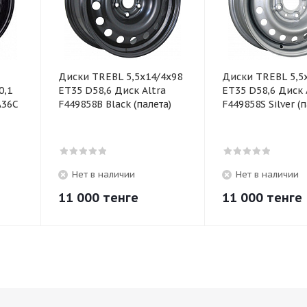
Диски TREBL 5,5х14/4х98
Диски TREBL 5,5
0,1
ЕТ35 D58,6 Диск Altra
ЕТ35 D58,6 Диск 
A36C
F449858B Black (палета)
F449858S Silver (п
Нет в наличии
Нет в наличии
11 000
тенге
11 000
тенге