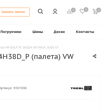
0
0
0
Заказать звонок
Погрузчики
Шины
Диски
Контакты
ета) VW GOLF IV, SKODA OKTAVIA, AUDI A3
4H38D_P (палета) VW
Артикул:
9307696