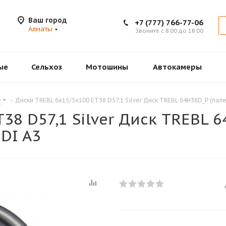
Ваш город
+7 (777) 766-77-06
Алматы
Звоните с 8:00 до 18:00
ые
Сельхоз
Мотошины
Автокамеры
е
-
Диски TREBL 6х15/5х100 ЕТ38 D57,1 Silver Диск TREBL 64H38D_P (пал
38 D57,1 Silver Диск TREBL 6
UDI A3