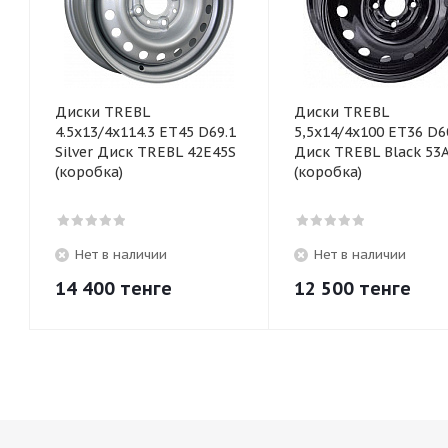
Диски TREBL
Диски TREBL
4.5х13/4х114.3 ET45 D69.1
5,5х14/4х100 ЕТ36 D6
Silver Диск TREBL 42E45S
Диск TREBL Black 53
(коробка)
(коробка)
Нет в наличии
Нет в наличии
14 400
тенге
12 500
тенге