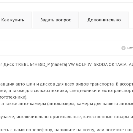
Как купить
Задать вопрос
Дополнительно
Н
er Диск TREBL 64H38D_P (палета) VW GOLF IV, SKODA OKTAVIA, A
щик авто шин и дисков для всех видов транспорта. В ассор
ей, а также для сельхозтехники, спецтехники и мототранспор
мототехники).
, а также авто-камеры (автокамеры, камеры для вашего автом
чаете, исключительно оригинальные, качественные товары и
итесь с нами по телефону, напишите на почту, или посетите н