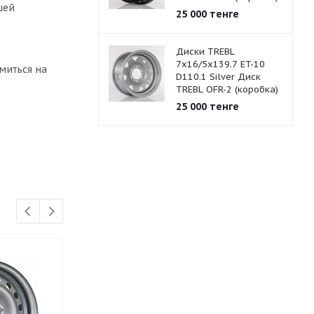
шей
25 000
тенге
Диски TREBL
7x16/5x139.7 ET-10
миться на
D110.1 Silver Диск
TREBL OFR-2 (коробка)
25 000
тенге