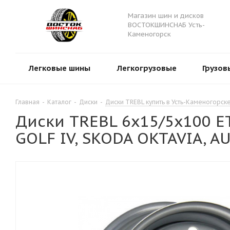
Магазин шин и дисков
ВОСТОКШИНСНАБ Усть-
Каменогорск
Легковые шины
Легкогрузовые
Грузов
Главная
-
Каталог
-
Диски
-
Диски TREBL купить в Усть-Каменогорск
Диски TREBL 6х15/5х100 ЕТ
GOLF IV, SKODA OKTAVIA, A