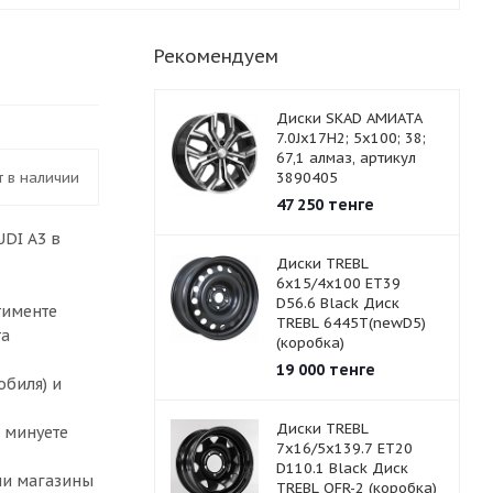
Рекомендуем
Диски SKAD АМИАТА
7.0Jx17H2; 5х100; 38;
67,1 алмаз, артикул
ет в наличии
3890405
47 250
тенге
UDI A3 в
Диски TREBL
6x15/4x100 ET39
D56.6 Black Диск
тименте
TREBL 6445T(newD5)
та
(коробка)
19 000
тенге
обиля) и
Диски TREBL
 минуете
7x16/5x139.7 ET20
D110.1 Black Диск
аши магазины
TREBL OFR-2 (коробка)